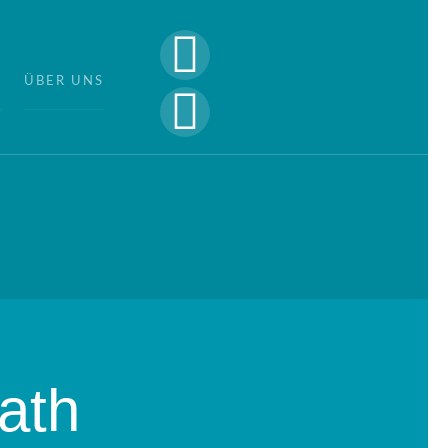
G
ÜBER UNS
ath