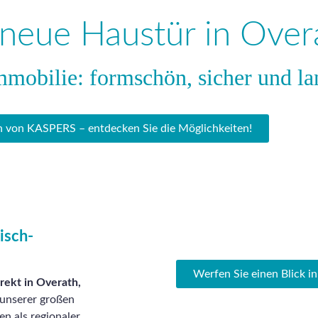
e neue Haustür in Over
mmobilie: formschön, sicher und la
 von KASPERS – entdecken Sie die Möglichkeiten!
isch-
Werfen Sie einen Blick i
irekt in Overath,
unserer großen
n als regionaler