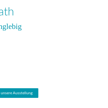
ath
nglebig
n unsere Ausstellung