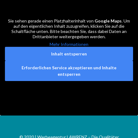
Sie sehen gerade einen Platzhalterinhalt von
Google Maps
. Um
auf den eigentlichen Inhalt zuzugreifen, klicken Sie auf die
Schaltfläche unten. Bitte beachten Sie, dass dabei Daten an
Drittanbieter weitergegeben werden.
Mehr Informationen
Inhalt entsperren
Erforderlichen Service akzeptieren und Inhalte
entsperren
© 2020 | Werbeagentur LAWRENZ – Die Qualitäter